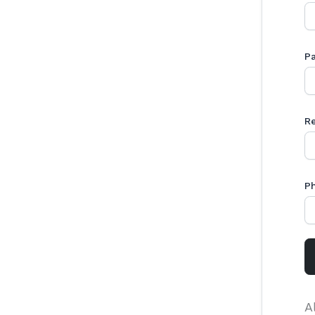
P
R
P
A