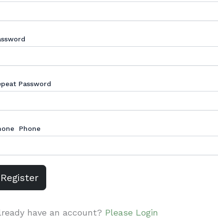
assword
epeat Password
hone Phone
Register
lready have an account?
Please Login